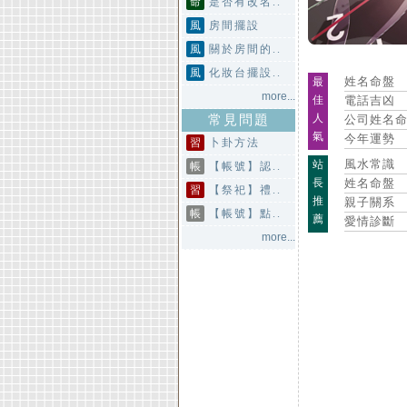
命
是否有改名..
風
房間擺設
風
關於房間的..
風
化妝台擺設..
姓名命盤
最
more...
佳
電話吉凶
人
常見問題
公司姓名
氣
今年運勢
習
卜卦方法
風水常識
站
帳
【帳號】認..
長
姓名命盤
習
【祭祀】禮..
推
親子關系
帳
【帳號】點..
薦
愛情診斷
more...