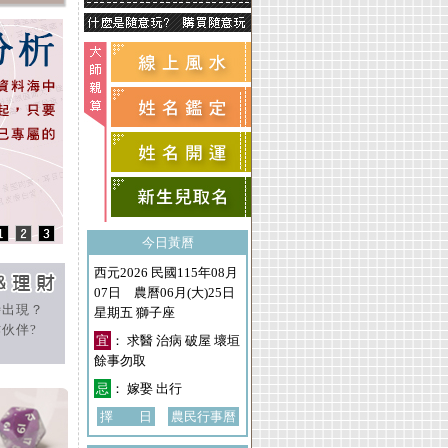
今日黃曆
西元2026 民國115年08月
07日 農曆06月(大)25日
時出現？
星期五 獅子座
伙伴?
宜
： 求醫 治病 破屋 壞垣
餘事勿取
忌
： 嫁娶 出行
擇 日
農民行事曆