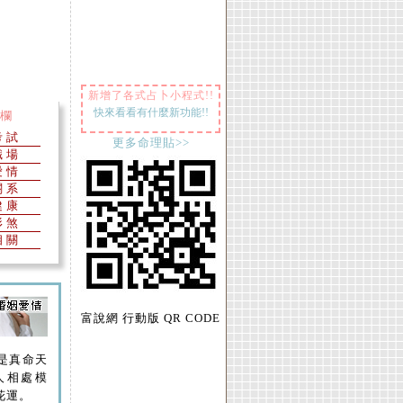
新增了各式占卜小程式!!
快來看看有什麼新功能!!
欄
考試
更多命理貼>>
職場
愛情
關系
健康
形煞
相關
富說網 行動版 QR CODE
是真命天
人相處模
花運。