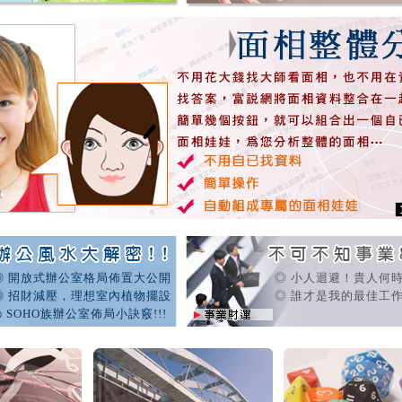
◎ 開放式辦公室格局佈置大公開
◎ 小人迴避！貴人何
◎ 招財減壓，理想室內植物擺設
◎ 誰才是我的最佳工作
◎ SOHO族辦公室佈局小訣竅!!!