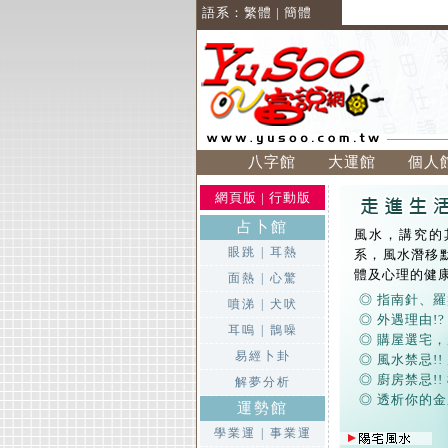
語系：
繁體
|
簡體
八字館
大運館
個人
網頁版
|
行動版
占卜館
風水，講究的
眼跳
|
耳熱
系，風水潛移
體及心理的健
面熱
|
心驚
◎ 指南針、羅
噴涕
|
犬吠
◎ 外遇理由!?
耳嗚
|
鵲噪
◎ 購屋選宅
易經卜卦
◎ 風水禁忌!!
◎ 廚房禁忌!!
解夢分析
◎ 透析你的金
運勢館
學業運
|
事業運