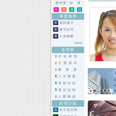
愛情運
|
財 運
年
月
週
日
專題報導
專
老闆選才
專
豪宅好宅
專
久病難醫
more...
命理館
本命神煞
大運流年
樂透運
八字重量
車牌吉凶
電話吉凶
人際關係
命理討論
風
客厅祖宗牌..