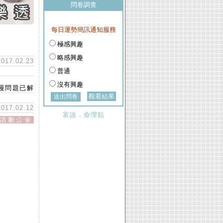
問卷調查
每日運勢簡訊通知服務
極感興趣
略感興趣
2017.02.23
普通
沒有興趣
慢問題已解
觀看結果
2017.02.12
富說．命理貼