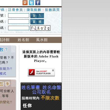
密碼
|
註冊會員
|
賺取點數
|
點數購買
 號：
 碼：
證碼：
籤詩館
姓名館
風水館
這個頁面上的內容需要較
新版本的 Adobe Flash
管教？不
Player。
已嗎？
在能力!!
模式
可分析人
…等等
的變化!!