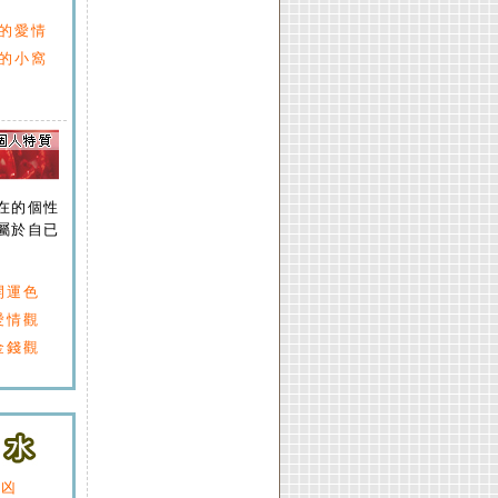
的愛情
的小窩
在的個性
屬於自已
開運色
愛情觀
金錢觀
吉凶