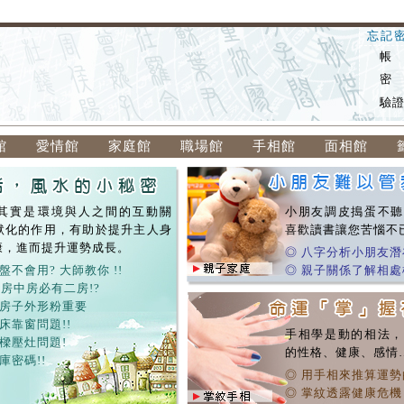
忘記
帳
密
驗
館
愛情館
家庭館
職場館
手相館
面相館
其實是環境與人之間的互動關
小朋友調皮搗蛋不聽
默化的作用，有助於提升主人身
喜歡讀書讓您苦惱不
康，進而提升運勢成長。
◎ 八字分析小朋友潛
盤不會用? 大師教你 !!
◎ 親子關係了解相處
 房中房必有二房!?
dfdf
，房子外形粉重要
 床靠窗問題!!
手相學是動的相法，
 樑壓灶問題!
的性格、健康、感情
庫密碼!!
◎ 用手相來推算運勢
◎ 掌紋透露健康危機