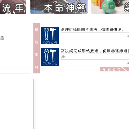
最
命理討論區圖片無法上傳問題修復。
命盤
新
富說網完成網站搬遷，伺服器連線過
消
決。
息