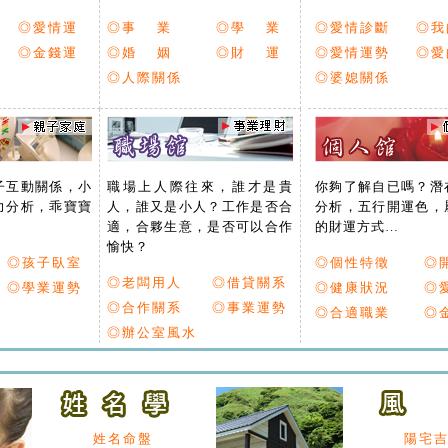
◎愛情運
◎事 業
◎學 業
◎愛情診斷
◎我
◎金錢運
◎婚 姻
◎財 運
◎愛情運勢
◎愛
◎人際關係
◎婆媳關係
子互動關係，小
職場上人際往來，誰才是貴
你夠了解自已嗎？潛
力分析，乖寶寶
人，誰又是小人？工作是否合
分析，五行開運色，
適，合夥生意，是否可以合作
的財運方式…
愉快？
◎孩子臥室
◎個性特徵
◎
◎老闆用人
◎借貸關系
◎學業運勢
◎健康狀況
◎
◎合作關系
◎事業運勢
◎合適職業
◎
◎辦公室風水
姓名命盤
陽宅