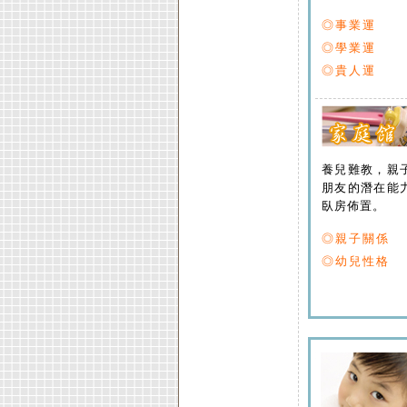
◎事業運
◎學業運
◎貴人運
養兒難教，親
朋友的潛在能
臥房佈置。
◎親子關係
◎幼兒性格