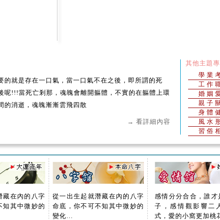
其他主題專
學業
要的就是存在一口氣，當一口氣不在之後，即所謂的死
工作
後呢!!!當死亡剎那，魂魄會離開軀體，不實的在軀體上環
婚姻
親子
間的消逝，魂魄漸漸雲飛四散
身體
→ 看詳細內容
風水
習俗
潛藏在內的八字
從一出生起就潛藏在內的八字
感情分分合合，誰才
不知其中微妙的
命底，你不可不知其中微妙的
子，感情觀影響二
變化…
式，愛的小窩更加桃