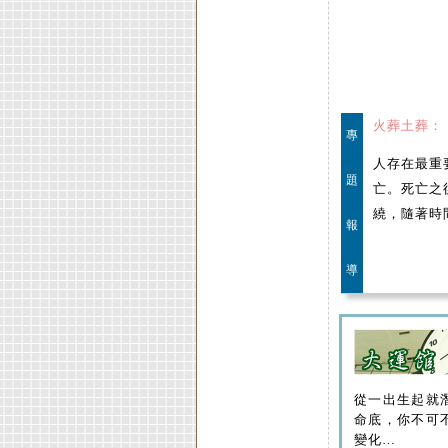
火葬土葬：
專
人存在最重
題
亡。死亡之
繞，隨著時
報
導
從一出生起就
命底，你不可
變化…