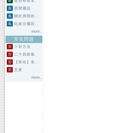
命
是否有改名..
風
房間擺設
風
關於房間的..
風
化妝台擺設..
more...
常見問題
習
卜卦方法
習
二十四節氣
習
【祭祀】安..
習
五更
more...