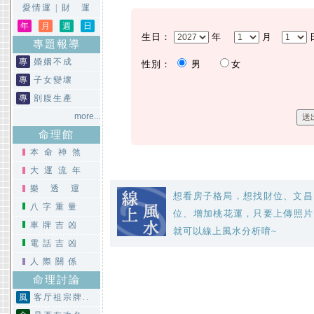
愛情運
|
財 運
年
月
週
日
生日：
年
月
專題報導
專
婚姻不成
性別：
男
女
專
子女變壞
專
剖腹生產
more...
命理館
本命神煞
大運流年
樂透運
想看房子格局，想找財位、文昌
八字重量
位、增加桃花運，只要上傳照片
車牌吉凶
就可以線上風水分析唷~
電話吉凶
人際關係
命理討論
風
客厅祖宗牌..