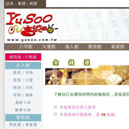
語系：
繁體
|
簡體
八字館
大運館
個人館
愛情館
家庭館
網頁版
|
行動版
占卜館
眼跳
|
耳熱
面熱
|
心驚
噴涕
|
犬吠
了解自己在哪段時間內財氣較旺，若投資
耳嗚
|
鵲噪
易經卜卦
本服務需先登入會員
解夢分析
本服務為付費服務，需
30
點數。
運勢館
學業運
|
事業運