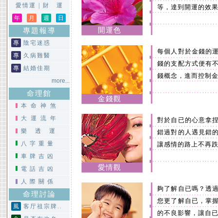
愛情運
|
財 運
等，達到開運的效
年
月
週
日
開運色
專題報導
專
陰宅迷惑
每個人對於金錢的
專
久病難醫
錢的支配方式便有
專
結婚佳期
錢概念，進而控制
more...
命理館
金錢觀
本命神煞
大運流年
對於自已的心意拿
樂透運
錯過對的人遇見錯
八字重量
讓感情的路上不再
車牌吉凶
愛情觀
電話吉凶
人際關係
夠了解自已嗎？透
命理討論
您更了解自已，掌
風
客厅祖宗牌..
的不良影響，讓自