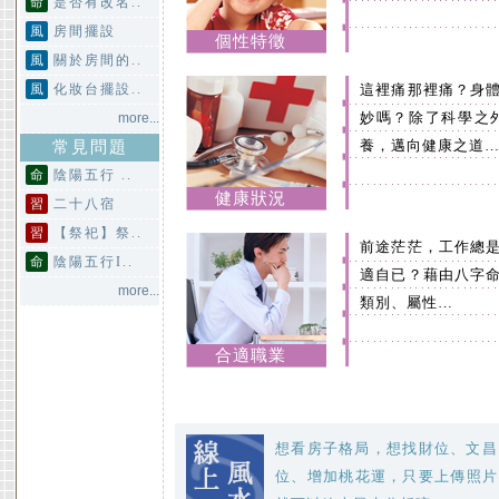
命
是否有改名..
風
房間擺設
個性特徵
風
關於房間的..
風
化妝台擺設..
這裡痛那裡痛？身
妙嗎？除了科學之
more...
養，邁向健康之道
常見問題
命
陰陽五行 ..
健康狀況
習
二十八宿
習
【祭祀】祭..
前途茫茫，工作總
命
陰陽五行I..
適自已？藉由八字
more...
類別、屬性…
合適職業
想看房子格局，想找財位、文昌
位、增加桃花運，只要上傳照片