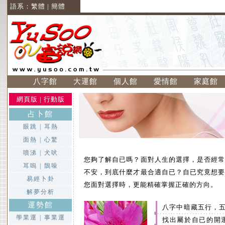
語系：
繁體
|
簡體
八字館
大運館
個人館
愛情館
家庭館
網頁版
|
行動版
占卜館
眼跳
|
耳熱
面熱
|
心驚
噴涕
|
犬吠
您夠了解自已嗎？面對人生的選擇，是否經
耳嗚
|
鵲噪
不安，到底什麼才最合適自已？自已究竟想
易經卜卦
您面對選擇時，更能精確掌握正確的方向。
解夢分析
運勢館
八字中暗藏五行，
學業運
|
事業運
找出屬於自已的開