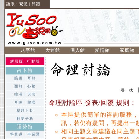
語系：
繁體
|
簡體
八字館
大運館
個人館
愛情館
家庭館
網頁版
|
行動版
占卜館
眼跳
|
耳熱
面熱
|
心驚
尋 找：
噴涕
|
犬吠
命理討論區 發表/回覆 規則：
耳嗚
|
鵲噪
易經卜卦
本區提供簡單的咨詢服務，
解夢分析
訊，若仍有疑問，再提出一
運勢館
相同主題文章建議在同主題
學業運
|
事業運