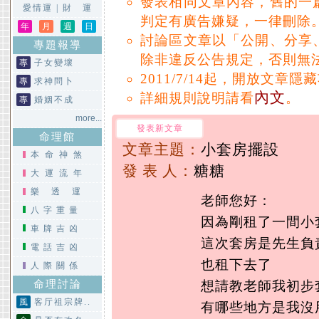
發表相同文章內容，舊的一
愛情運
|
財 運
判定有廣告嫌疑，一律刪除
年
月
週
日
討論區文章以「公開、分享
專題報導
除非違反公告規定，否則無
專
子女變壞
2011/7/14起，開放文章隱
專
求神問卜
內文
詳細規則說明請看
。
專
婚姻不成
more...
發表新文章
命理館
文章主題：
小套房擺設
本命神煞
發 表 人：
糖糖
大運流年
樂透運
老師您好：
八字重量
因為剛租了一間小
車牌吉凶
這次套房是先生負
電話吉凶
也租下去了
人際關係
命理討論
想請教老師我初步
風
客厅祖宗牌..
有哪些地方是我沒