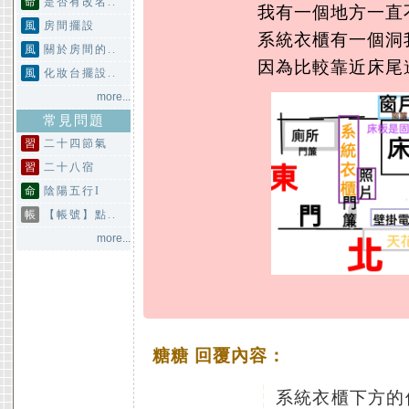
命
是否有改名..
我有一個地方一直
風
房間擺設
系統衣櫃有一個洞
風
關於房間的..
因為比較靠近床尾
風
化妝台擺設..
more...
常見問題
習
二十四節氣
習
二十八宿
命
陰陽五行I
帳
【帳號】點..
more...
糖糖 回覆內容：
系統衣櫃下方的