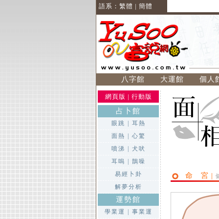
語系：
繁體
|
簡體
八字館
大運館
個人
網頁版
|
行動版
占卜館
眼跳
|
耳熱
面熱
|
心驚
噴涕
|
犬吠
耳嗚
|
鵲噪
易經卜卦
命 宮 |
解夢分析
運勢館
學業運
|
事業運