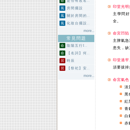
命
是否有改名..
印堂光明
風
房間擺設
主學問好
風
關於房間的..
全。
風
化妝台擺設..
more...
命宮凹陷
常見問題
主脾氣急
命
陰陽五行I..
患失，缺
命
【名詞】何..
印堂過窄
習
時辰
須要拔掉
習
【祭祀】安..
more...
命宮氣色
淡
黑
紅
青
白
赤