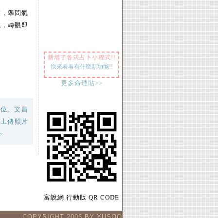
業，學問氣
現，轉眼即
新增了各式占卜小程式!!
快來看看有什麼新功能!!
更多命理貼>>
財位、文昌
要上傳照片
~
富說網 行動版 QR CODE
COPYRIGHT 2006 BY YUSOO