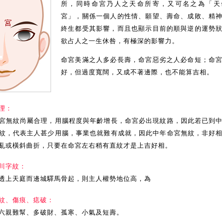
所，同時命宮乃人之天命所寄，又可名之為「天
宮」，關係一個人的性情、願望、壽命、成敗、精
終生都受其影響，而且也顯示目前的順與逆的運勢
欲占人之一生休咎，有極深的影響力。
命宮美滿之人多必長壽，命宮惡劣之人必命短；命
好，但過度寬闊，又成不著邊際，也不能算吉相。
理：
宮無紋尚屬合理，用腦程度與年齡增長，命宮必出現紋路，因此若已到
紋，代表主人甚少用腦，事業也就難有成就，因此中年命宮無紋，非好
亂或橫斜曲折，只要在命宮左右稍有直紋才是上吉好相。
川字紋：
透上天庭而邊城驛馬骨起，則主人權勢地位高，為
紋、傷痕、痣破：
六親難幫、多破財、孤寒、小氣及短壽。