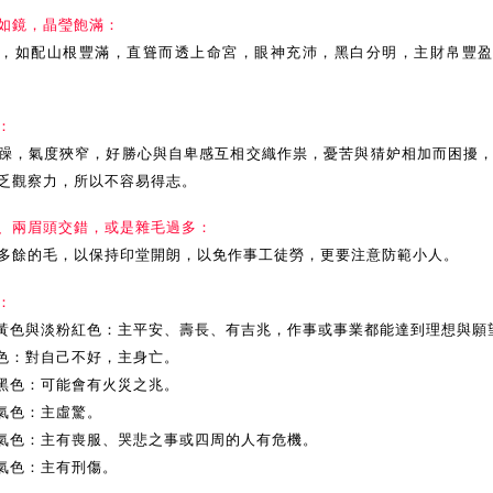
如鏡，晶瑩飽滿：
，如配山根豐滿，直聳而透上命宮，眼神充沛，黑白分明，主財帛豐
：
躁，氣度狹窄，好勝心與自卑感互相交織作祟，憂苦與猜妒相加而困擾
乏觀察力，所以不容易得志。
、兩眉頭交錯，或是雜毛過多：
多餘的毛，以保持印堂開朗，以免作事工徒勞，更要注意防範小人。
：
黃色與淡粉紅色：主平安、壽長、有吉兆，作事或事業都能達到理想與願
色：對自己不好，主身亡。
黑色：可能會有火災之兆。
氣色：主虛驚。
氣色：主有喪服、哭悲之事或四周的人有危機。
氣色：主有刑傷。