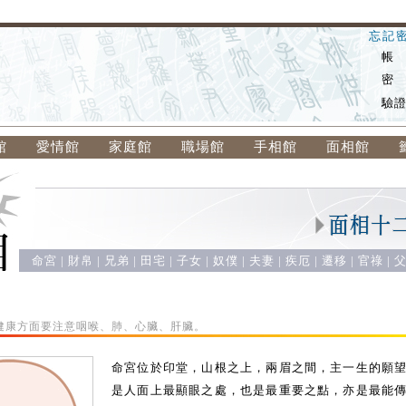
忘記
帳
密
驗
館
愛情館
家庭館
職場館
手相館
面相館
命宮
|
財帛
|
兄弟
|
田宅
|
子女
|
奴僕
|
夫妻
|
疾厄
|
遷移
|
官祿
|
健康方面要注意咽喉、肺、心臟、肝臟。
命宮位於印堂，山根之上，兩眉之間，主一生的願
是人面上最顯眼之處，也是最重要之點，亦是最能