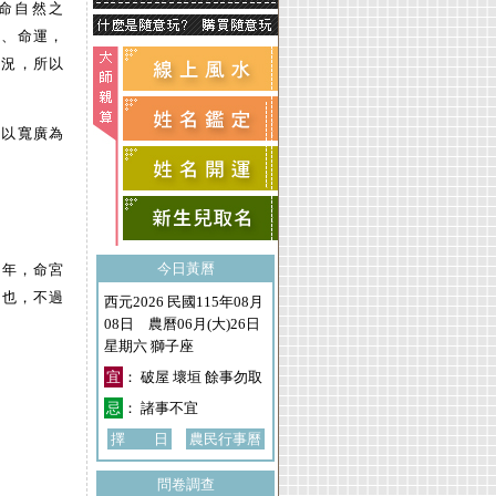
命自然之
神、命運，
狀況，所以
宮以寬廣為
今日黃曆
中年，命宮
相也，不過
西元2026 民國115年08月
08日 農曆06月(大)26日
星期六 獅子座
宜
： 破屋 壞垣 餘事勿取
忌
： 諸事不宜
擇 日
農民行事曆
問卷調查