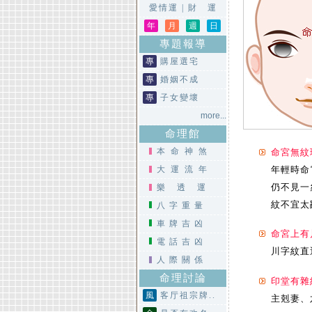
愛情運
|
財 運
年
月
週
日
專題報導
專
購屋選宅
專
婚姻不成
專
子女變壞
more...
命理館
本命神煞
命宮無紋
大運流年
年輕時命
仍不見一
樂透運
紋不宜太
八字重量
車牌吉凶
命宮上有
電話吉凶
川字紋直
人際關係
命理討論
印堂有雜
風
客厅祖宗牌..
主剋妻、