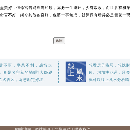
盡美好，但命宮若能圓滿如鏡，亦必一生運旺，少有常敗，而且多有祖
命宮不好，縱令其他各宮好，也將一事無成，就算偶有所得必是曇花一
活不順，事業不利，感情失
想看房子格局，想找
，會是名字惹的禍嗎?大師親
位、增加桃花運，只
姓名吉凶，為您鑑定好壞。
就可以線上風水分析唷
網站地圖
|
網站簡介
|
交換連結
|
聯絡我們