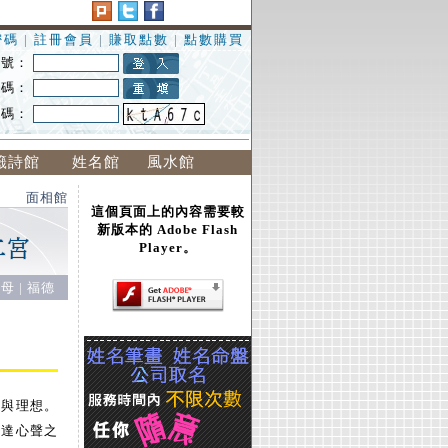
密碼
|
註冊會員
|
賺取點數
|
點數購買
 號：
 碼：
證碼：
籤詩館
姓名館
風水館
面相館
這個頁面上的內容需要較
新版本的 Adobe Flash
Player。
父母
|
福德
望與理想。
傳達心聲之