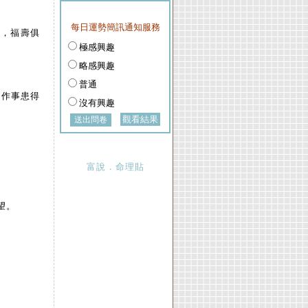
每日運勢簡訊通知服務
盈，福壽俱
極感興趣
略感興趣
普通
，作事患得
沒有興趣
觀看結果
富說．命理貼
望。