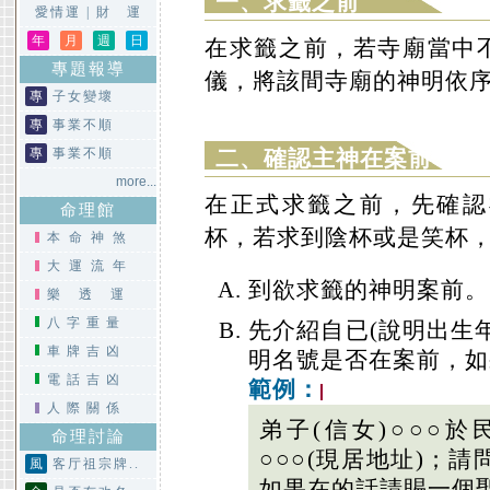
一、求籤之前
愛情運
|
財 運
年
月
週
日
在求籤之前，若寺廟當中
專題報導
儀，將該間寺廟的神明依
專
子女變壞
專
事業不順
專
事業不順
二、確認主神在案前
more...
在正式求籤之前，先確認
命理館
杯，若求到陰杯或是笑杯
本命神煞
大運流年
到欲求籤的神明案前。
樂透運
八字重量
先介紹自已(說明出生
車牌吉凶
明名號是否在案前，如
電話吉凶
範例：
人際關係
弟子(信女)○○○於
命理討論
○○○(現居地址)；請
風
客厅祖宗牌..
如果在的話請賜一個