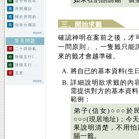
命
是否有改名..
風
房間擺設
風
關於房間的..
三、開始求籤
風
化妝台擺設..
more...
確認神明在案前之後，才
常見問題
一問原則」，一隻籤只能
習
二十四節氣
來的籤才會越準確。
命
陰陽五行I..
命
陰陽五行 ..
將自已的基本資料(生
習
五更
more...
詳細說明欲求籤的內
需提供對方的基本資料
範例：
弟子(信女)○○○於
○○○(現居地址)；今
果說明清楚，不用怕麻
賜一籤。