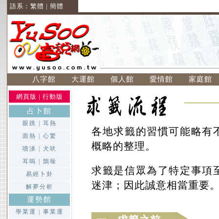
語系：
繁體
|
簡體
八字館
大運館
個人館
愛情館
家庭館
網頁版
|
行動版
占卜館
眼跳
|
耳熱
各地求籤的習慣可能略有
面熱
|
心驚
概略的整理。
噴涕
|
犬吠
耳嗚
|
鵲噪
求籤是信眾為了特定事項
易經卜卦
迷津；因此誠意相當重要
解夢分析
運勢館
學業運
|
事業運