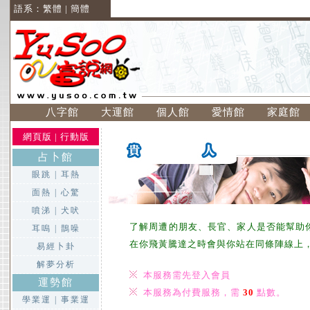
語系：
繁體
|
簡體
八字館
大運館
個人館
愛情館
家庭館
網頁版
|
行動版
占卜館
眼跳
|
耳熱
面熱
|
心驚
噴涕
|
犬吠
了解周遭的朋友、長官、家人是否能幫助
耳嗚
|
鵲噪
在你飛黃騰達之時會與你站在同條陣線上
易經卜卦
解夢分析
本服務需先登入會員
運勢館
本服務為付費服務，需
30
點數。
學業運
|
事業運