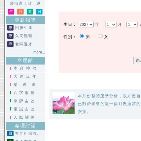
愛情運
|
財 運
年
月
週
日
專題報導
生日：
年
月
專
剖腹生產
專
久病難醫
性別：
男
女
專
老闆選才
more...
命理館
本命神煞
大運流年
樂透運
八字重量
本月份整體運勢分析，以方便自
車牌吉凶
已對於未來的這一個月做適當的
電話吉凶
安排。
人際關係
命理討論
風
客厅祖宗牌..