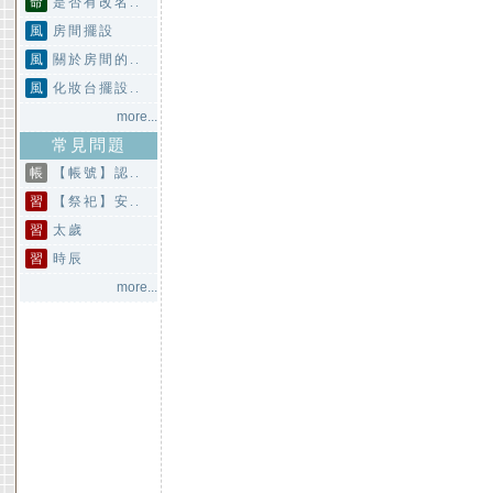
命
是否有改名..
風
房間擺設
風
關於房間的..
風
化妝台擺設..
more...
常見問題
帳
【帳號】認..
習
【祭祀】安..
習
太歲
習
時辰
more...