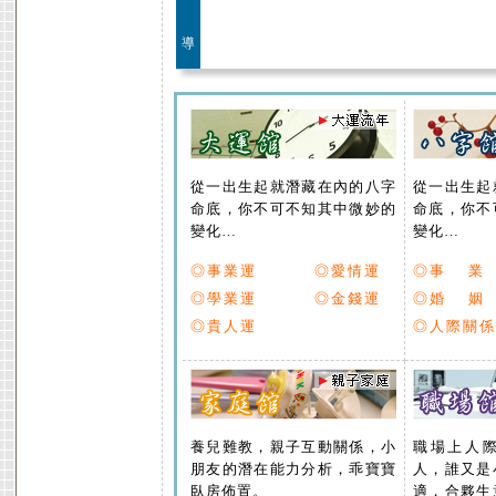
導
從一出生起就潛藏在內的八字
從一出生起
命底，你不可不知其中微妙的
命底，你不
變化…
變化…
◎事業運
◎愛情運
◎事 業
◎學業運
◎金錢運
◎婚 姻
◎貴人運
◎人際關係
養兒難教，親子互動關係，小
職場上人
朋友的潛在能力分析，乖寶寶
人，誰又是
臥房佈置。
適，合夥生