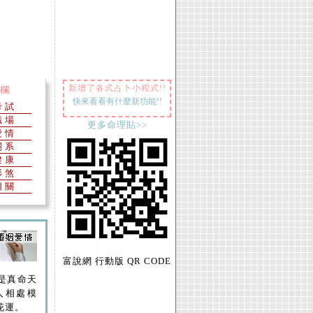
新增了各式占卜小程式!!
欄
快來看看有什麼新功能!!
考試
職場
更多命理貼>>
愛情
關系
健康
形煞
相關
富說網 行動版 QR CODE
是真命天
人相處模
花運。