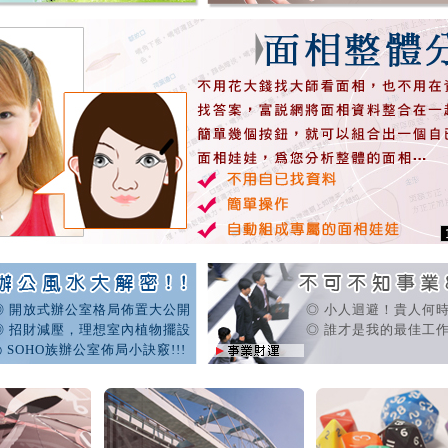
◎ 開放式辦公室格局佈置大公開
◎ 小人迴避！貴人何
◎ 招財減壓，理想室內植物擺設
◎ 誰才是我的最佳工作
◎ SOHO族辦公室佈局小訣竅!!!