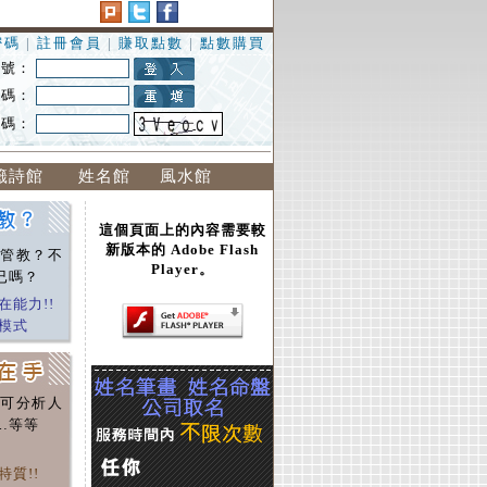
密碼
|
註冊會員
|
賺取點數
|
點數購買
 號：
 碼：
證碼：
籤詩館
姓名館
風水館
這個頁面上的內容需要較
新版本的 Adobe Flash
管教？不
Player。
已嗎？
在能力!!
模式
可分析人
…等等
質!!