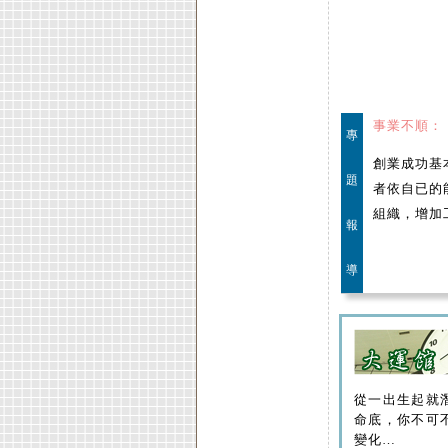
事業不順：
專
創業成功基
題
者依自已的
組織，增加
報
導
從一出生起就
命底，你不可
變化…