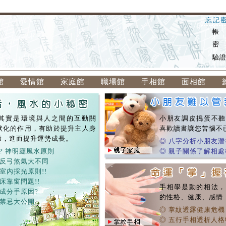
忘記
帳
密
驗
館
愛情館
家庭館
職場館
手相館
面相館
其實是環境與人之間的互動關
小朋友調皮搗蛋不聽
默化的作用，有助於提升主人身
喜歡讀書讓您苦惱不
康，進而提升運勢成長。
◎ 八字分析小朋友潛
? 神明廳風水原則
◎ 親子關係了解相處
，反弓煞氣大不同
dfdf
室內採光原則!!
 床靠窗問題!!
手相學是動的相法，
成分手原因?
的性格、健康、感情
，禁忌大公開
◎ 掌紋透露健康危機
◎ 五行手相透析人格特