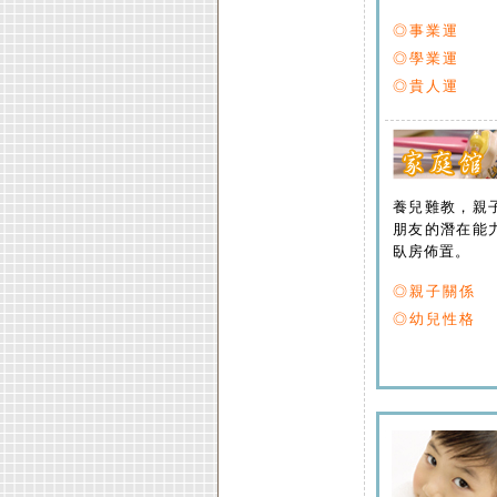
◎事業運
◎學業運
◎貴人運
養兒難教，親
朋友的潛在能
臥房佈置。
◎親子關係
◎幼兒性格