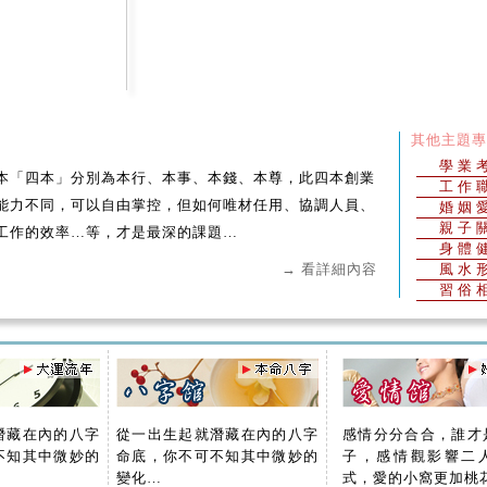
其他主題專
學業
本「四本」分別為本行、本事、本錢、本尊，此四本創業
工作
能力不同，可以自由掌控，但如何唯材任用、協調人員、
婚姻
親子
工作的效率…等，才是最深的課題…
身體
→ 看詳細內容
風水
習俗
潛藏在內的八字
從一出生起就潛藏在內的八字
感情分分合合，誰才
不知其中微妙的
命底，你不可不知其中微妙的
子，感情觀影響二
變化…
式，愛的小窩更加桃