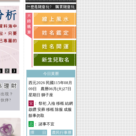
今日黃曆
西元2026 民國115年08月
09日 農曆06月(大)27日
時出現？
星期日 獅子座
伙伴?
宜
： 祭祀 入殮 移柩 結網
啟鑽 安葬 移柩 除服 成服
餘事勿取
忌
： 諸事不宜
擇 日
農民行事曆