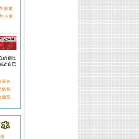
的愛情
的小窩
在的個性
屬於自已
開運色
愛情觀
金錢觀
吉凶