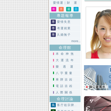
愛情運
|
財 運
年
月
週
日
專題報導
專
愛情失意
專
考運就業
專
久婚無子
more...
命理館
本命神煞
大運流年
樂透運
八字重量
車牌吉凶
電話吉凶
人際關係
命理討論
風
客厅祖宗牌..