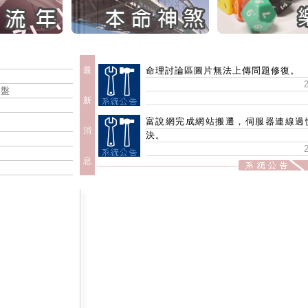
最
命理討論區圖片無法上傳問題修復。
命盤
新
富說網完成網站搬遷，伺服器連線過
消
決。
息