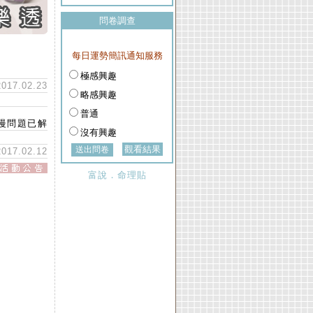
問卷調查
每日運勢簡訊通知服務
極感興趣
2017.02.23
略感興趣
普通
慢問題已解
沒有興趣
觀看結果
2017.02.12
富說．命理貼