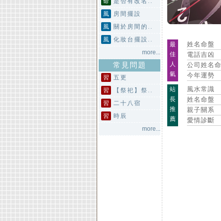
命
是否有改名..
風
房間擺設
風
關於房間的..
風
化妝台擺設..
姓名命盤
最
more...
佳
電話吉凶
人
常見問題
公司姓名
氣
今年運勢
習
五更
風水常識
站
習
【祭祀】祭..
長
姓名命盤
習
二十八宿
推
親子關系
習
時辰
薦
愛情診斷
more...