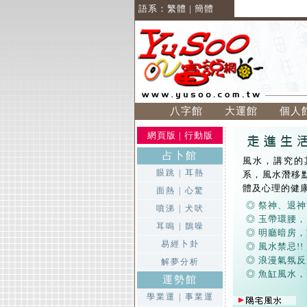
語系：
繁體
|
簡體
八字館
大運館
個人
網頁版
|
行動版
占卜館
風水，講究的
眼跳
|
耳熱
系，風水潛移
體及心理的健
面熱
|
心驚
◎ 祭神、退神
噴涕
|
犬吠
◎ 玉帶環腰
耳嗚
|
鵲噪
◎ 明廳暗房，
易經卜卦
◎ 風水禁忌!!
◎ 浪漫氣氛反
解夢分析
◎ 魚缸風水
運勢館
學業運
|
事業運