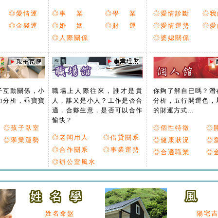
◎愛情運
◎事 業
◎學 業
◎愛情診斷
◎我
◎金錢運
◎婚 姻
◎財 運
◎愛情運勢
◎愛
◎人際關係
◎婆媳關係
子互動關係，小
職場上人際往來，誰才是貴
你夠了解自已嗎？潛
力分析，乖寶寶
人，誰又是小人？工作是否合
分析，五行開運色，
適，合夥生意，是否可以合作
的財運方式…
愉快？
◎孩子臥室
◎個性特徵
◎
◎老闆用人
◎借貸關系
◎學業運勢
◎健康狀況
◎
◎合作關系
◎事業運勢
◎合適職業
◎
◎辦公室風水
姓名命盤
陽宅