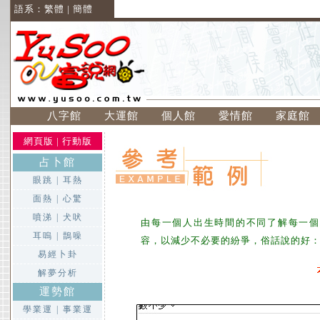
語系：
繁體
|
簡體
八字館
大運館
個人館
愛情館
家庭館
網頁版
|
行動版
占卜館
眼跳
|
耳熱
面熱
|
心驚
噴涕
|
犬吠
由每一個人出生時間的不同了解每一個
耳嗚
|
鵲噪
容，以減少不必要的紛爭，俗話說的好
易經卜卦
解夢分析
運勢館
學業運
|
事業運