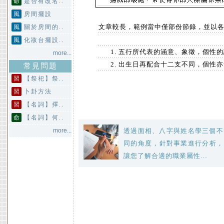
命
是否有改名..
風
房間擺設
文章較長，範例當中僅部份節錄，並以
風
關於房間的..
風
化妝台擺設..
五行所代表的涵意、象徵，個性的
more...
出生日再配合十二支不同，個性亦
常見問題
習
【祭祀】祭..
習
卜卦方法
習
【名詞】擇..
命
【名詞】何..
more...
透過面相、八字與姓名學三個不
同的角度，針對事業進行分析，
讓您了解合適的職業屬性…