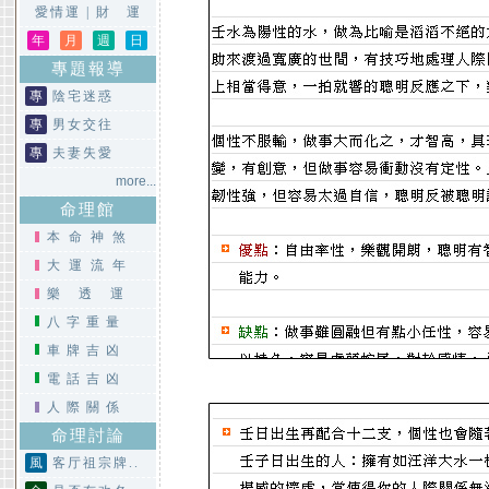
愛情運
|
財 運
年
月
週
日
專題報導
專
陰宅迷惑
專
男女交往
專
夫妻失愛
more...
命理館
本命神煞
大運流年
樂透運
八字重量
車牌吉凶
電話吉凶
人際關係
命理討論
風
客厅祖宗牌..