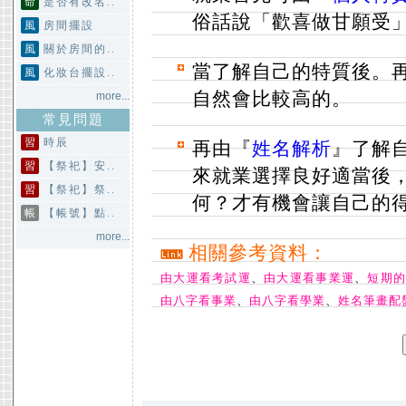
命
是否有改名..
俗話說「歡喜做甘願受
風
房間擺設
風
關於房間的..
當了解自己的特質後。
風
化妝台擺設..
自然會比較高的。
more...
常見問題
習
時辰
再由『
姓名解析
』了解
習
【祭祀】安..
來就業選擇良好適當後
習
【祭祀】祭..
何？才有機會讓自己的
帳
【帳號】點..
more...
相關參考資料：
由大運看考試運
、
由大運看事業運
、
短期
由八字看事業
、
由八字看學業
、
姓名筆畫配