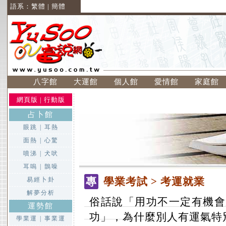
語系：
繁體
|
簡體
八字館
大運館
個人館
愛情館
家庭館
網頁版
|
行動版
占卜館
眼跳
|
耳熱
面熱
|
心驚
噴涕
|
犬吠
耳嗚
|
鵲噪
專
學業考試
> 考運就業
易經卜卦
解夢分析
俗話說「用功不一定有機會
運勢館
功」，為什麼別人有運氣特
學業運
|
事業運