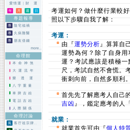
愛情運
|
財 運
考運如何？做什麼行業較好
年
月
週
日
專題報導
照以下步驟自我了解：
專
陰宅福禍
專
久病難醫
考運：
專
朋友借錢
由『
運勢分析
』算算自
more...
運勢為何？除了自身用
命理館
運？考試應該是積極一
本命神煞
尺，考試自然不會慌。
大運流年
衝刺向前，自然多順利
樂透運
八字重量
車牌吉凶
首先先了解應考人自己
電話吉凶
吉凶
』，鑑定應考的人
人際關係
命理討論
就業：
風
客厅祖宗牌..
就業首先可由『
個人特