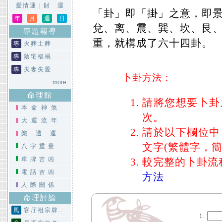
愛情運
|
財 運
「卦」即「掛」之意，即
年
月
週
日
兌、离、震、巽、坎、艮、
專題報導
重，就構成了六十四卦。
專
火葬土葬
專
陰宅福禍
專
夫妻失愛
卜卦方法：
more...
命理館
請將您想要卜卦
本命神煞
次。
大運流年
請於以下欄位中
樂透運
文字(繁體字，
八字重量
車牌吉凶
較完整的卜卦流
電話吉凶
方法
人際關係
命理討論
風
客厅祖宗牌..