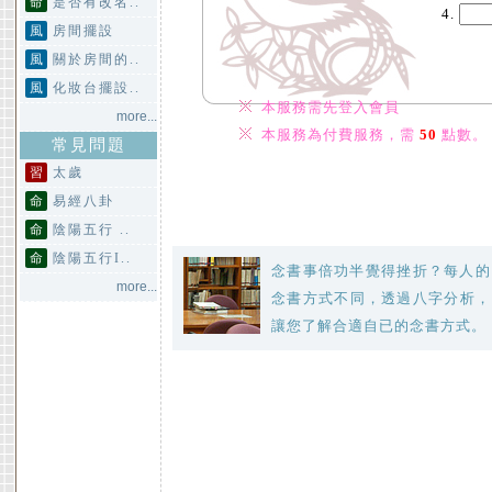
命
是否有改名..
風
房間擺設
風
關於房間的..
風
化妝台擺設..
本服務需先登入會員
more...
本服務為付費服務，需
50
點數。
常見問題
習
太歲
命
易經八卦
命
陰陽五行 ..
命
陰陽五行I..
念書事倍功半覺得挫折？每人的
more...
念書方式不同，透過八字分析，
讓您了解合適自已的念書方式。