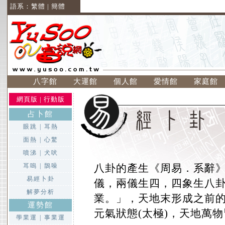
語系：
繁體
|
簡體
八字館
大運館
個人館
愛情館
家庭館
網頁版
|
行動版
占卜館
眼跳
|
耳熱
面熱
|
心驚
噴涕
|
犬吠
耳嗚
|
鵲噪
八卦的產生《周易．系辭
易經卜卦
儀，兩儀生四，四象生八卦
解夢分析
業。」，天地末形成之前
運勢館
元氣狀態(太極)，天地萬物
學業運
|
事業運