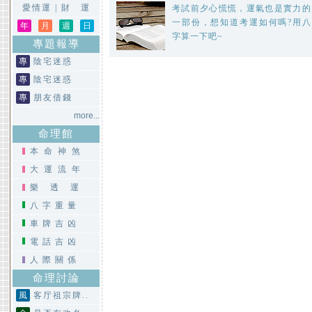
愛情運
|
財 運
考試前夕心慌慌，運氣也是實力的
一部份，想知道考運如何嗎?用八
年
月
週
日
字算一下吧~
專題報導
專
陰宅迷惑
專
陰宅迷惑
專
朋友借錢
more...
命理館
本命神煞
大運流年
樂透運
八字重量
車牌吉凶
電話吉凶
人際關係
命理討論
風
客厅祖宗牌..