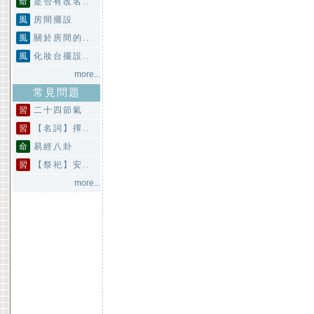
命
是否有改名..
風
房間擺設
風
關於房間的..
風
化妝台擺設..
more...
常見問題
習
二十四節氣
習
【名詞】擇..
命
易經八卦
習
【祭祀】安..
more...