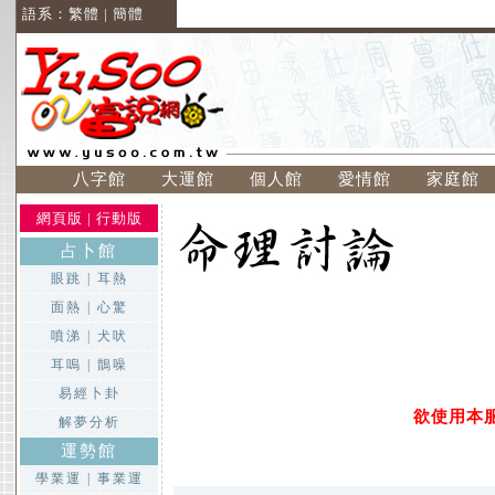
語系：
繁體
|
簡體
八字館
大運館
個人館
愛情館
家庭館
網頁版
|
行動版
占卜館
眼跳
|
耳熱
面熱
|
心驚
噴涕
|
犬吠
耳嗚
|
鵲噪
易經卜卦
欲使用本
解夢分析
運勢館
學業運
|
事業運