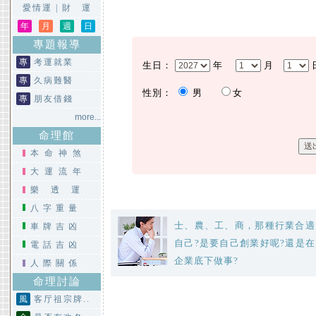
愛情運
|
財 運
年
月
週
日
專題報導
專
考運就業
生日：
年
月
專
久病難醫
性別：
男
女
專
朋友借錢
more...
命理館
本命神煞
大運流年
樂透運
八字重量
士、農、工、商，那種行業合適
車牌吉凶
自己?是要自己創業好呢?還是在
電話吉凶
企業底下做事?
人際關係
命理討論
風
客厅祖宗牌..