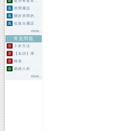
命
是否有改名..
風
房間擺設
風
關於房間的..
風
化妝台擺設..
more...
常見問題
習
卜卦方法
習
【名詞】擇..
習
時辰
命
易經八卦
more...