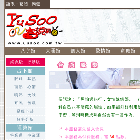
語系：
繁體
|
簡體
八字館
大運館
個人館
愛情館
家庭館
網頁版
|
行動版
占卜館
眼跳
|
耳熱
面熱
|
心驚
噴涕
|
犬吠
俗話說：「男怕選錯行，女怕嫁錯郎。」行
耳嗚
|
鵲噪
解自己八字暗藏的屬性，如果能好好利用
易經卜卦
學習，等到時機成熟自然會有一番作為。
解夢分析
運勢館
本服務需先登入會員
學業運
|
事業運
本服務為付費服務，需
30
點數。