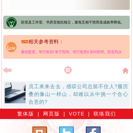
卧室及工作室、书房宜彼此独立，避免互相干扰而造成效率降低。
相关参考资料：
颜色配置
、
明厅暗房I 客厅照明
、
明厅暗房II 房间照明
、
卧室风水
员工来来去去，感叹公司总留不住人?履历
叠的像山一样山，却难以从中挑一个合心
合意的?
繁体版
|
网页版
|
VOTE
|
联络我们