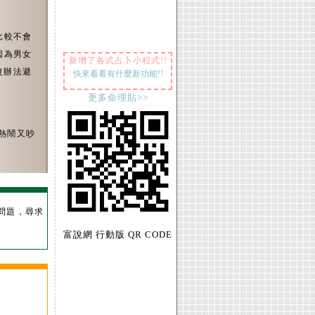
比較不會
因為男女
新增了各式占卜小程式!!
沒辦法避
快來看看有什麼新功能!!
。
更多命理貼>>
熱鬧又吵
問題，尋求
富說網 行動版 QR CODE