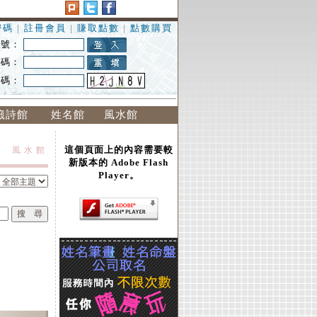
密碼
|
註冊會員
|
賺取點數
|
點數購買
 號：
 碼：
證碼：
籤詩館
姓名館
風水館
這個頁面上的內容需要較
風水館
新版本的 Adobe Flash
Player。