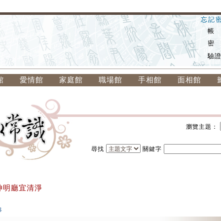
忘記
帳
密
驗
館
愛情館
家庭館
職場館
手相館
面相館
瀏覽主題：
尋找
關鍵字
神明廳宜清淨
淨