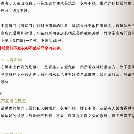
？再者，人進出浴廁，不是進去方便就是洗澡，衣衫不整、懶洋洋的輕鬆態度
前經過，總是不雅。
家中廁所門（浴室門）對到神明廳的現象，建議最好要改門來避免，若無法改
強廁所的通風和除濕，可在廁所內容加裝抽風器將穢氣外抽，而平常廁所門要
門上安上長門簾(一片式，不透明)為佳。
 神明面前不宜衣衫不整或只穿內衣褲。
方不可為浴廁：
所在風水上代表的是穢方，是要盡力去避免的；廁所若在神明廳後方，除了廁
氣臭味對神明不敬之後，廁所的水氣也會對牆壁造成影響：如油漆脫落、發霉
成退神。
宜：
桌不宜擺在臥室：
室是睡覺的地方，屬於私人的場所，衣衫不整、睡姿不良，或是有人習慣裸睡
人最放鬆的狀態，形象較不雅觀，再者，臥室是男歡女愛的場所，裡面充滿了
。