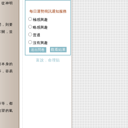
，從神明
每日運勢簡訊通知服務
極感興趣
門，則要
略感興趣
常關，並
普通
沒有興趣
觀看結果
富說．命理貼
所本身的
等，容易
等等，都
慾望的氣