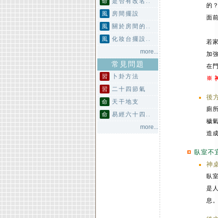
命
是否有改名..
的
風
房間擺設
面
風
關於房間的..
風
化妝台擺設..
若
more...
加
常見問題
在
習
卜卦方法
※
習
二十四節氣
後
命
天干地支
廁
命
易經六十四..
穢
more...
造
臥室不
神
臥
是
息