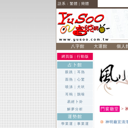
語系：
繁體
|
簡體
八字館
大運館
個人
網頁版
|
行動版
占卜館
眼跳
|
耳熱
面熱
|
心驚
噴涕
|
犬吠
耳嗚
|
鵲噪
易經卜卦
門窗廳堂
> 
解夢分析
運勢館
神明廳宜清
學業運
|
事業運