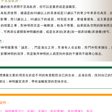
方不宜是臥房：
明廳的後方房間不宜為臥房，但可以是書房或是儲藏室。
做為臥房使用，建議是由60歲以上的長者或是12歲以下的青少年來居住為宜，
到影響，而12歲以上，60歲以下的成員，特別是夫妻，要儘量避免，這主要是
間的情愛之事，對神明而言是一種褻瀆，較為不尊重。如果因為空間的限制而
時，可將床位避開靠神明廳的牆，或是在床頭(床邊)加一個床頭櫃(床邊櫃)便可
門：
拜神明最重視「誠意」，門是進出之所，常會有人在走動，而門外熙來攘往，
是影響神明的清淨，而是敬拜神明的人易受到外面的干擾而不能專心致志。
禮佛最主要的用意在於從不同的角度觀照自已的生命，反省自我，找到自已的
辦法；神明廳宜清淨，帶有遠離慾望的意味存在。
資料：
I
、
神明廳禁忌II
、
安神I
、
安神II
、
祭祀禮儀I
、
祭祀禮儀II
、
祭品