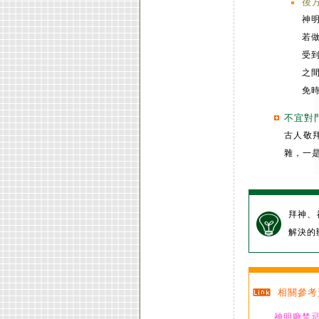
後
神
若
受
之
免
不宜對
古人敬
雜，一
拜神、
解決的
相關參考
神明廳禁忌