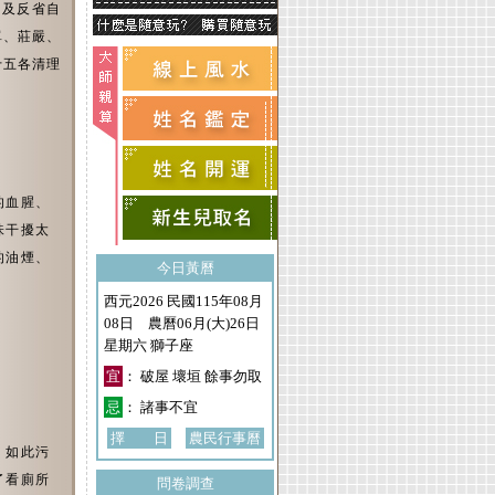
佛及反省自
單、莊嚴、
十五各清理
的血腥、
味干擾太
的油煙、
今日黃曆
西元2026 民國115年08月
08日 農曆06月(大)26日
星期六 獅子座
宜
： 破屋 壞垣 餘事勿取
忌
： 諸事不宜
擇 日
農民行事曆
，如此污
了看廁所
問卷調查