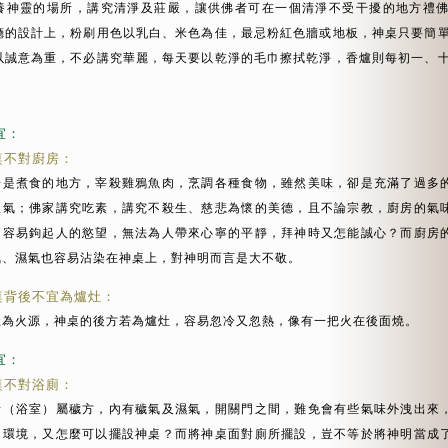
養神靈的場所，講究清淨及莊嚴，讓供佛者可在一個清淨不受干擾的地方禮
廳的設計上，粉刷用色以乳白、米色為佳，最忌粉紅色牆或地板，神桌只要簡
以誠意為重，不必講究華麗，每天要以乾淨的毛巾擦拭乾淨，香爐則每初一、
宜：
桌不對廚房：
房是煮食的地方，宰殺雞鴉魚肉，烹調各種食物，雖然美味，卻是充滿了過多
腥氣；佛家講究吃素，講究不殺生、慈悲為懷的美德，且不論宗教，廚房的氣
，容易鉤起人的慾望，無法為人帶來心寧的平靜，拜神時又怎能誠心？而廚房
氣、濕氣也容易沾染在神桌上，對神明而言是大不敬。
桌背後不宜為爐灶：
灶為火源，神桌的後方若為爐灶，容易忽冷又忽熱，像有一把火在後面燒。
宜：
桌不對浴廁：
所（浴室）屬穢方，內有穢氣及濕氣，開關門之間，難免會有些氣味外洩出來
的環境，又怎麼可以擺設神桌？而將神桌面對廁所擺設，豈不等於將神明當成