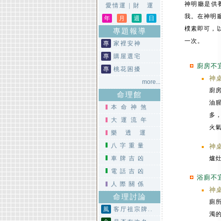
神明廳是供
愛情運
|
財 運
我。在神明
年
月
週
日
樸素即可，
專題報導
一次。
專
家裡安神
專
購屋選宅
廚房不
專
桃花困擾
神
more...
廚
命理館
油
本命神煞
多
大運流年
火
樂透運
八字重量
神
車牌吉凶
爐
電話吉凶
浴廁不
人際關係
神
命理討論
廁
風
客厅祖宗牌..
濁